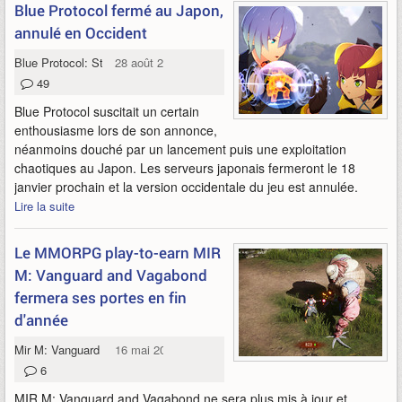
Blue Protocol fermé au Japon,
annulé en Occident
Blue Protocol: Star Resonance
28 août 2024
49
Blue Protocol suscitait un certain
enthousiasme lors de son annonce,
néanmoins douché par un lancement puis une exploitation
chaotiques au Japon. Les serveurs japonais fermeront le 18
janvier prochain et la version occidentale du jeu est annulée.
Lire la suite
Le MMORPG play-to-earn MIR
M: Vanguard and Vagabond
fermera ses portes en fin
d'année
Mir M: Vanguard and Vagabond
16 mai 2024
6
MIR M: Vanguard and Vagabond ne sera plus mis à jour et