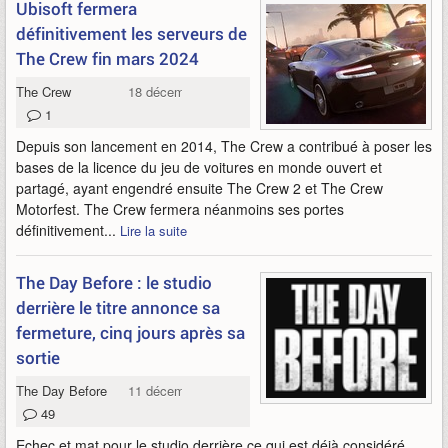
Ubisoft fermera
définitivement les serveurs de
The Crew fin mars 2024
The Crew
18 décembre 2023
1
Depuis son lancement en 2014, The Crew a contribué à poser les
bases de la licence du jeu de voitures en monde ouvert et
partagé, ayant engendré ensuite The Crew 2 et The Crew
Motorfest. The Crew fermera néanmoins ses portes
définitivement...
Lire la suite
The Day Before : le studio
derrière le titre annonce sa
fermeture, cinq jours après sa
sortie
The Day Before
11 décembre 2023
49
Echec et mat pour le studio derrière ce qui est déjà considéré