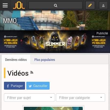
MMO
Publicité
Dernières vidéos
Plus populaires
Vidéos
Partager
Gazouiller
Filtrer par sujet
Filtrer par catégorie