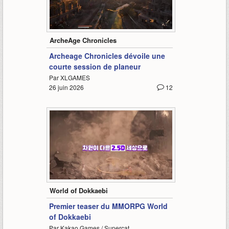
0:26
ArcheAge Chronicles
Archeage Chronicles dévoile une
courte session de planeur
Par XLGAMES
26 juin 2026
12
0:19
World of Dokkaebi
Premier teaser du MMORPG World
of Dokkaebi
Par Kakao Games / Supercat