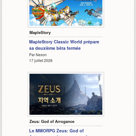
1:09
MapleStory
MapleStory Classic World prépare
sa deuxième bêta fermée
Par Nexon
17 juillet 2026
4:39
Zeus: God of Arrogance
Le MMORPG Zeus: God of