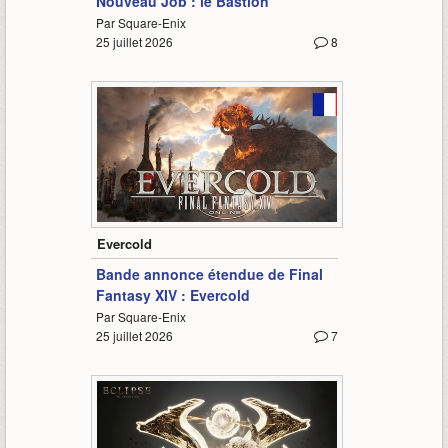
Nouveau Job : le Bastion
Par Square-Enix
25 juillet 2026
8
5:35
Evercold
Bande annonce étendue de Final
Fantasy XIV : Evercold
Par Square-Enix
25 juillet 2026
7