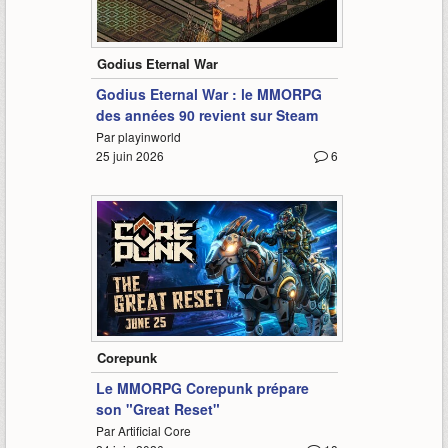
0:45
Godius Eternal War
Godius Eternal War : le MMORPG
des années 90 revient sur Steam
Par playinworld
25 juin 2026
6
9:59
Corepunk
Le MMORPG Corepunk prépare
son "Great Reset"
Par Artificial Core