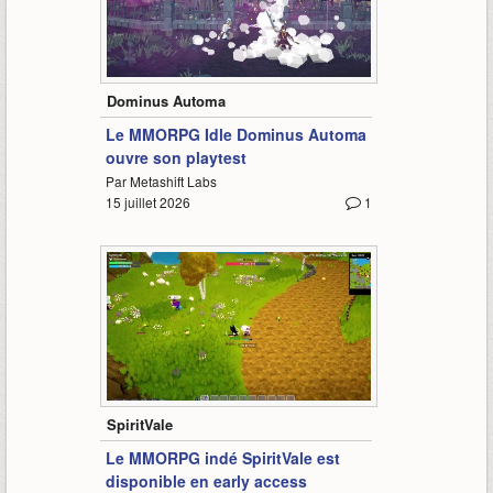
0:52
Dominus Automa
Le MMORPG Idle Dominus Automa
ouvre son playtest
Par Metashift Labs
15 juillet 2026
1
2:12
SpiritVale
Le MMORPG indé SpiritVale est
disponible en early access