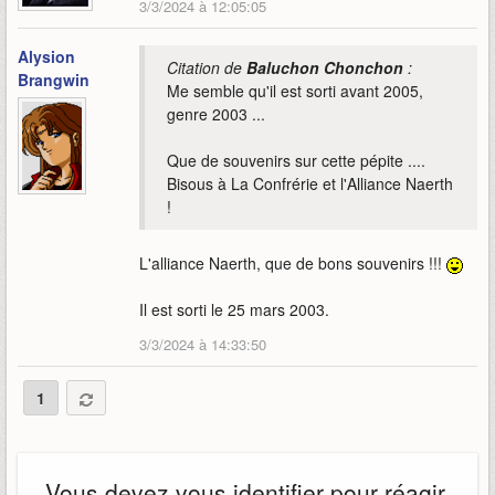
3/3/2024 à 12:05:05
Alysion
Citation de
Baluchon Chonchon
:
Brangwin
Me semble qu'il est sorti avant 2005,
genre 2003 ...
Que de souvenirs sur cette pépite ....
Bisous à La Confrérie et l'Alliance Naerth
!
L'alliance Naerth, que de bons souvenirs !!!
Il est sorti le 25 mars 2003.
3/3/2024 à 14:33:50
1
Vous devez vous identifier pour réagir.