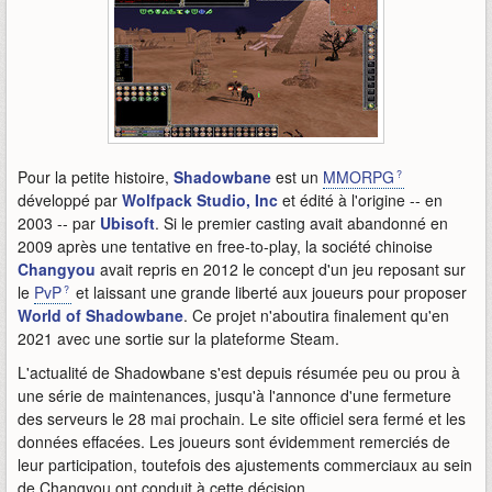
Pour la petite histoire,
Shadowbane
est un
MMORPG
développé par
Wolfpack Studio, Inc
et édité à l'origine -- en
2003 -- par
Ubisoft
. Si le premier casting avait abandonné en
2009 après une tentative en free-to-play, la société chinoise
Changyou
avait repris en 2012 le concept d'un jeu reposant sur
le
PvP
et laissant une grande liberté aux joueurs pour proposer
World of Shadowbane
. Ce projet n'aboutira finalement qu'en
2021 avec une sortie sur la plateforme Steam.
L'actualité de Shadowbane s'est depuis résumée peu ou prou à
une série de maintenances, jusqu'à l'annonce d'une fermeture
des serveurs le 28 mai prochain. Le site officiel sera fermé et les
données effacées. Les joueurs sont évidemment remerciés de
leur participation, toutefois des ajustements commerciaux au sein
de Changyou ont conduit à cette décision.