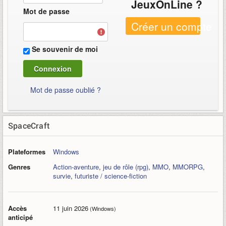
JeuxOnLine ?
Mot de passe
Créer un compte
Se souvenir de moi
Mot de passe oublié ?
SpaceCraft
Plateformes
Windows
Genres
Action-aventure
,
jeu de rôle (rpg)
,
MMO
,
MMORPG
,
survie
,
futuriste / science-fiction
Accès
11 juin 2026
(Windows)
anticipé