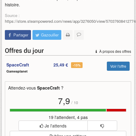
histoire.
Source :
https://store.steampowered.com/news/app/3276050/view/5703760841277
Partager
Gazouiller
Offres du jour
À propos des offres
SpaceCraft
25,49 €
-15%
Voir l'offre
Gamesplanet
Attendez-vous
SpaceCraft
?
7,9
/
10
19 l'attendent, 4 pas
Je l'attends