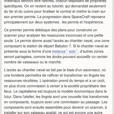
matériaux devront être raffinés, chacun disposant de propriétés
spécifiques. On en revient au tutoriel, qui demandait seulement
du fer et du cuivre pour finaliser le contrat et mettre la main sur
son premier permis. La progression dans SpaceCraft reposera
principalement sur deux systèmes : les permis et l'expérience.
Ce premier permis débloque des plans pour construire un
scanner pour analyser les ressources inconnues et une petite
soute. Le permis donne aussi l'accès au chantier naval, une zone
composant la station de départ Babylon 7. Si le chantier naval se
présente sous la forme d'une
instance
solo
, d'autres zones
seront partagées, comme les docks pouvant accueillir un certain
nombre de vaisseaux ou le marché.
L'accès au chantier naval se fait par le biais d'un ascenseur, où
une fonderie permettra de raffiner et transformer en lingots les
ressources récoltées. L'opération prend du temps et a un coût,
en plus d'une commission à verser à la société propriétaire des
lieux. Le capitalisme est toujours le modèle économique dans le
futur. Dans l'atelier, les lingots sont une nouvelle fois transformés
en composants, toujours avec une commission au passage. Les
composants sont ensuite assemblés pour devenir un scanner, à
installer sur son vaisseau spatial, ce qui est encore une autre