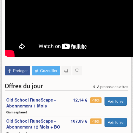
Partager
Gazouiller
Offres du jour
À propos des offres
Old School RuneScape -
12,14 €
-10%
Voir l'offre
Abonnement 1 Mois
Gamesplanet
Old School RuneScape -
107,89 €
-10%
Voir l'offre
Abonnement 12 Mois + BO