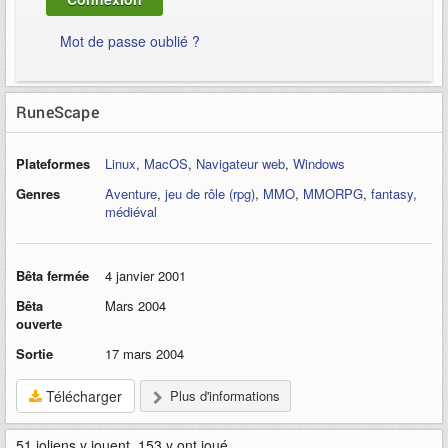
Mot de passe oublié ?
RuneScape
Plateformes
Linux
,
MacOS
,
Navigateur web
,
Windows
Genres
Aventure
,
jeu de rôle (rpg)
,
MMO
,
MMORPG
,
fantasy
,
médiéval
Bêta fermée
4 janvier 2001
Bêta
Mars 2004
ouverte
Sortie
17 mars 2004
Télécharger
Plus d'informations
51 joliens y jouent, 153 y ont joué.