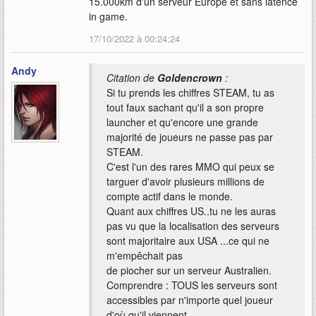
15.000km d'un serveur Europe et sans latence
in game.
17/10/2022 à 00:24:24
Andy
Citation de
Goldencrown
:
Si tu prends les chiffres STEAM, tu as
tout faux sachant qu'il a son propre
launcher et qu'encore une grande
majorité de joueurs ne passe pas par
STEAM.
C'est l'un des rares MMO qui peux se
targuer d'avoir plusieurs millions de
compte actif dans le monde.
Quant aux chiffres US..tu ne les auras
pas vu que la localisation des serveurs
sont majoritaire aux USA ...ce qui ne
m'empêchait pas
de piocher sur un serveur Australien.
Comprendre : TOUS les serveurs sont
accessibles par n'importe quel joueur
d'où qu'il viennent.