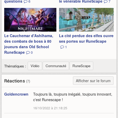
questions
le vénérable RuneScape
6
7
Le Cauchemar d'Ashihama,
La cité perdue des elfes ouvre
des combats de boss à 80
ses portes sur RuneScape
joueurs dans Old School
1
RuneScape
0
Vidéo
Communauté
RuneScape
Thématiques :
Réactions
Afficher sur le forum
(7)
Goldencrown
Toujours là, toujours inégalé, toujours innovant,
c'est Runescape !
16/10/2022 à 21:18:25