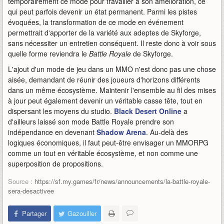
temporairement ce mode pour travailler à son amélioration, ce
qui peut parfois devenir un état permanent. Parmi les pistes
évoquées, la transformation de ce mode en événement
permettrait d'apporter de la variété aux adeptes de Skyforge,
sans nécessiter un entretien conséquent. Il reste donc à voir sous
quelle forme reviendra le
Battle Royale
de Skyforge.
L'ajout d'un mode de jeu dans un MMO n'est donc pas une chose
aisée, demandant de réunir des joueurs d'horizons différents
dans un même écosystème. Maintenir l'ensemble au fil des mises
à jour peut également devenir un véritable casse tête, tout en
dispersant les moyens du studio.
Black Desert Online
a
d'ailleurs laissé son mode Battle Royale prendre son
indépendance en devenant
Shadow Arena
. Au-delà des
logiques économiques, il faut peut-être envisager un MMORPG
comme un tout en véritable écosystème, et non comme une
superposition de propositions.
Source :
https://sf.my.games/fr/news/announcements/la-battle-royale-
sera-desactivee
Partager
Gazouiller