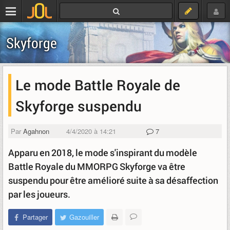
Skyforge
Le mode Battle Royale de
Skyforge suspendu
Par
Agahnon
4/4/2020 à 14:21
7
Apparu en 2018, le mode s'inspirant du modèle
Battle Royale du MMORPG Skyforge va être
suspendu pour être amélioré suite à sa désaffection
par les joueurs.
Partager
Gazouiller