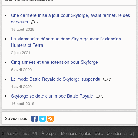
Une dernière mise à jour pour Skyforge, avant fermeture des
serveurs
7
15 août 2025
Le Mercenaire débarque dans Skyforge avec l'extension
Hunters of Terra
2 juin 2021
Cinq années et une extension pour Skyforge
6 avril 2020
Le mode Battle Royale de Skyforge suspendu
7
4 avril 2020
Skyforge se dote d'un mode Battle Royale
3
16 août 2018
Suivez-nous :
© JeuxOnLine / JOL |
À propos
|
Mentions légales
|
CGU
|
Confidentialité
|