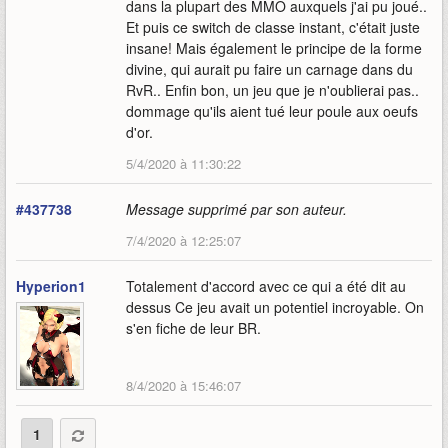
dans la plupart des MMO auxquels j'ai pu joué..
Et puis ce switch de classe instant, c'était juste
insane! Mais également le principe de la forme
divine, qui aurait pu faire un carnage dans du
RvR.. Enfin bon, un jeu que je n'oublierai pas..
dommage qu'ils aient tué leur poule aux oeufs
d'or.
5/4/2020 à 11:30:22
#437738
Message supprimé par son auteur.
7/4/2020 à 12:25:07
Hyperion1
Totalement d'accord avec ce qui a été dit au
dessus Ce jeu avait un potentiel incroyable. On
s'en fiche de leur BR.
8/4/2020 à 15:46:07
1