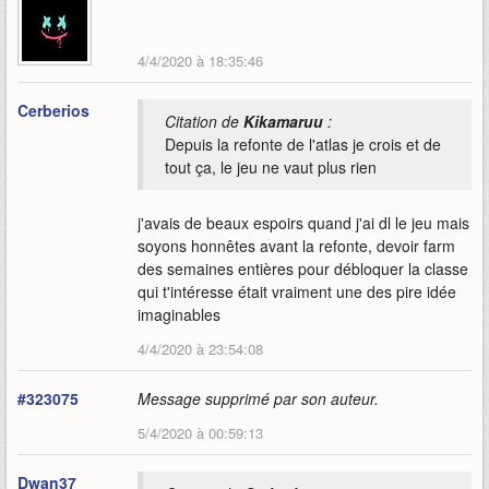
4/4/2020 à 18:35:46
Cerberios
Citation de
Kikamaruu
:
Depuis la refonte de l'atlas je crois et de
tout ça, le jeu ne vaut plus rien
j'avais de beaux espoirs quand j'ai dl le jeu mais
soyons honnêtes avant la refonte, devoir farm
des semaines entières pour débloquer la classe
qui t'intéresse était vraiment une des pire idée
imaginables
4/4/2020 à 23:54:08
#323075
Message supprimé par son auteur.
5/4/2020 à 00:59:13
Dwan37