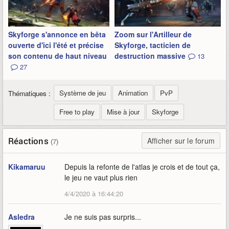
Skyforge s'annonce en bêta
Zoom sur l'Artilleur de
ouverte d'ici l'été et précise
Skyforge, tacticien de
son contenu de haut niveau
destruction massive
13
27
Système de jeu
Animation
PvP
Thématiques :
Free to play
Mise à jour
Skyforge
Réactions
Afficher sur le forum
(7)
Kikamaruu
Depuis la refonte de l'atlas je crois et de tout ça,
le jeu ne vaut plus rien
4/4/2020 à 16:44:20
Asledra
Je ne suis pas surpris...