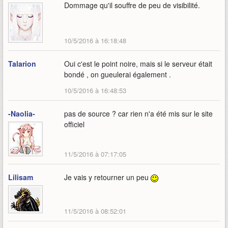
Dommage qu'il souffre de peu de visibilité.
10/5/2016 à 16:18:48
Talarion
Oui c'est le point noire, mais si le serveur était
bondé , on gueulerai également .
10/5/2016 à 16:48:53
-Naolia-
pas de source ? car rien n'a été mis sur le site
officiel
11/5/2016 à 07:17:05
Lilisam
Je vais y retourner un peu
11/5/2016 à 08:52:01