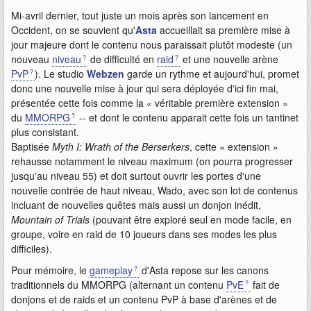
Mi-avril dernier, tout juste un mois après son lancement en
Occident, on se souvient qu'
Asta
accueillait sa première mise à
jour majeure dont le contenu nous paraissait plutôt modeste (un
nouveau
niveau
de difficulté en
raid
et une nouvelle arène
PvP
). Le studio
Webzen
garde un rythme et aujourd'hui, promet
donc une nouvelle mise à jour qui sera déployée d'ici fin mai,
présentée cette fois comme la « véritable première extension »
du
MMORPG
-- et dont le contenu apparait cette fois un tantinet
plus consistant.
Baptisée
Myth I: Wrath of the Berserkers
, cette « extension »
rehausse notamment le niveau maximum (on pourra progresser
jusqu'au niveau 55) et doit surtout ouvrir les portes d'une
nouvelle contrée de haut niveau, Wado, avec son lot de contenus
incluant de nouvelles quêtes mais aussi un donjon inédit,
Mountain of Trials
(pouvant être exploré seul en mode facile, en
groupe, voire en raid de 10 joueurs dans ses modes les plus
difficiles).
Pour mémoire, le
gameplay
d'Asta repose sur les canons
traditionnels du MMORPG (alternant un contenu
PvE
fait de
donjons et de raids et un contenu PvP à base d'arènes et de