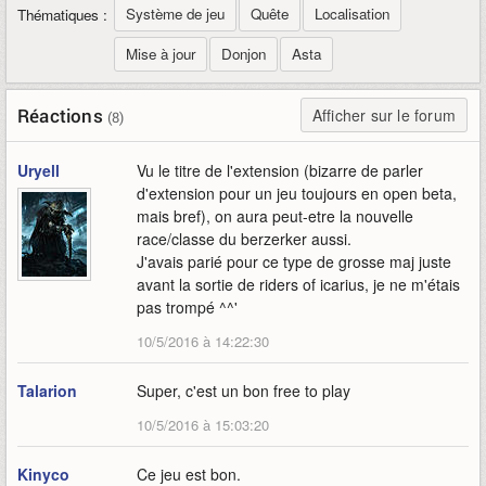
Système de jeu
Quête
Localisation
Thématiques :
Mise à jour
Donjon
Asta
Réactions
Afficher sur le forum
(8)
Uryell
Vu le titre de l'extension (bizarre de parler
d'extension pour un jeu toujours en open beta,
mais bref), on aura peut-etre la nouvelle
race/classe du berzerker aussi.
J'avais parié pour ce type de grosse maj juste
avant la sortie de riders of icarius, je ne m'étais
pas trompé ^^'
10/5/2016 à 14:22:30
Talarion
Super, c'est un bon free to play
10/5/2016 à 15:03:20
Kinyco
Ce jeu est bon.