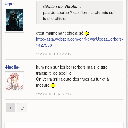
Uryell
Citation de
-Naolia-
:
pas de source ? car rien n'a été mis sur
le site officiel
c'est maintenant officialisé
http://asta.webzen.com/en/News/Updat...erkers-
1427356
11/5/2016 à 18:25:36
-Naolia-
hum rien sur les berserkers mais le titre
transpire de spoil :d
On verra s'il rajoute des trucs au fur et à
mesure
12/5/2016 à 07:57:46
1