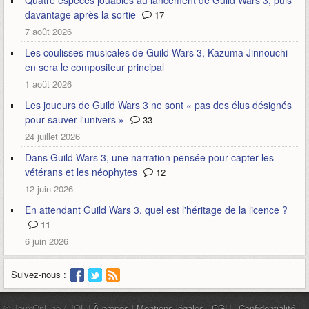
davantage après la sortie
17
7 août 2026
Les coulisses musicales de Guild Wars 3, Kazuma Jinnouchi
en sera le compositeur principal
1 août 2026
Les joueurs de Guild Wars 3 ne sont « pas des élus désignés
pour sauver l'univers »
33
24 juillet 2026
Dans Guild Wars 3, une narration pensée pour capter les
vétérans et les néophytes
12
12 juin 2026
En attendant Guild Wars 3, quel est l'héritage de la licence ?
11
6 juin 2026
Suivez-nous :
© JeuxOnLine / JOL |
À propos
|
Mentions légales
|
CGU
|
Confidentialité
|