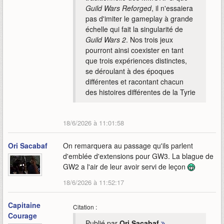
Guild Wars Reforged
, il n'essaiera
pas d'imiter le gameplay à grande
échelle qui fait la singularité de
Guild Wars 2
. Nos trois jeux
pourront ainsi coexister en tant
que trois expériences distinctes,
se déroulant à des époques
différentes et racontant chacun
des histoires différentes de la Tyrie
18/6/2026 à 11:01:58
Ori Sacabaf
On remarquera au passage qu'ils parlent
d'emblée d'extensions pour GW3. La blague de
GW2 a l'air de leur avoir servi de leçon
18/6/2026 à 11:52:17
Capitaine
Citation :
Courage
Publié par
Ori Sacabaf