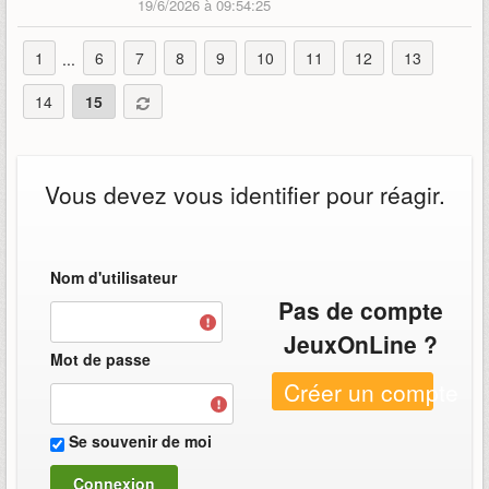
19/6/2026 à 09:54:25
1
6
7
8
9
10
11
12
13
...
14
15
Vous devez vous identifier pour réagir.
Nom d'utilisateur
Pas de compte
JeuxOnLine ?
Mot de passe
Créer un compte
Se souvenir de moi