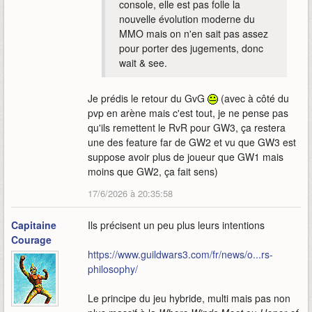
console, elle est pas folle la
nouvelle évolution moderne du
MMO mais on n'en sait pas assez
pour porter des jugements, donc
wait & see.
Je prédis le retour du GvG
(avec à côté du
pvp en arène mais c'est tout, je ne pense pas
qu'ils remettent le RvR pour GW3, ça restera
une des feature far de GW2 et vu que GW3 est
suppose avoir plus de joueur que GW1 mais
moins que GW2, ça fait sens)
17/6/2026 à 20:35:58
Capitaine
Ils précisent un peu plus leurs intentions
Courage
https://www.guildwars3.com/fr/news/o...rs-
philosophy/
Le principe du jeu hybride, multi mais pas non