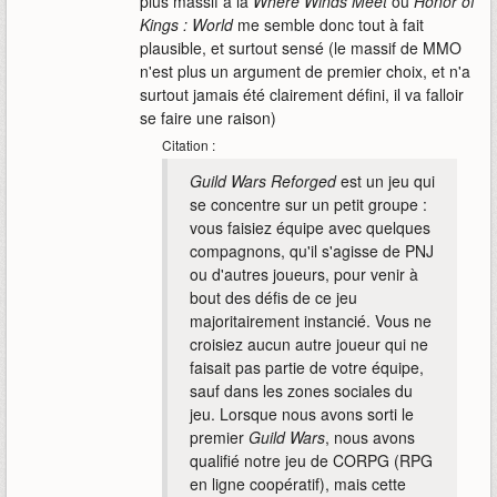
plus massif à la
Where Winds Meet
ou
Honor of
Kings : World
me semble donc tout à fait
plausible, et surtout sensé (le massif de MMO
n'est plus un argument de premier choix, et n'a
surtout jamais été clairement défini, il va falloir
se faire une raison)
Citation :
Guild Wars Reforged
est un jeu qui
se concentre sur un petit groupe :
vous faisiez équipe avec quelques
compagnons, qu'il s'agisse de PNJ
ou d'autres joueurs, pour venir à
bout des défis de ce jeu
majoritairement instancié. Vous ne
croisiez aucun autre joueur qui ne
faisait pas partie de votre équipe,
sauf dans les zones sociales du
jeu. Lorsque nous avons sorti le
premier
Guild Wars
, nous avons
qualifié notre jeu de CORPG (RPG
en ligne coopératif), mais cette