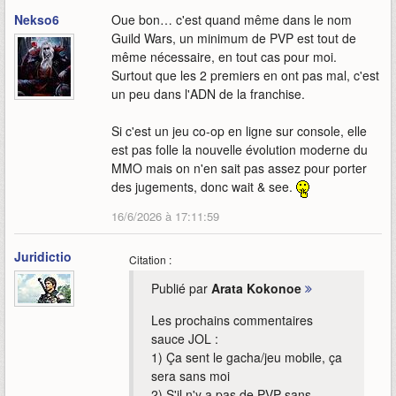
Nekso6
Oue bon… c'est quand même dans le nom
Guild Wars, un minimum de PVP est tout de
même nécessaire, en tout cas pour moi.
Surtout que les 2 premiers en ont pas mal, c'est
un peu dans l'ADN de la franchise.
Si c'est un jeu co-op en ligne sur console, elle
est pas folle la nouvelle évolution moderne du
MMO mais on n'en sait pas assez pour porter
des jugements, donc wait & see.
16/6/2026 à 17:11:59
Juridictio
Citation :
Publié par
Arata Kokonoe
Les prochains commentaires
sauce JOL :
1) Ça sent le gacha/jeu mobile, ça
sera sans moi
2) S'il n'y a pas de PVP sans