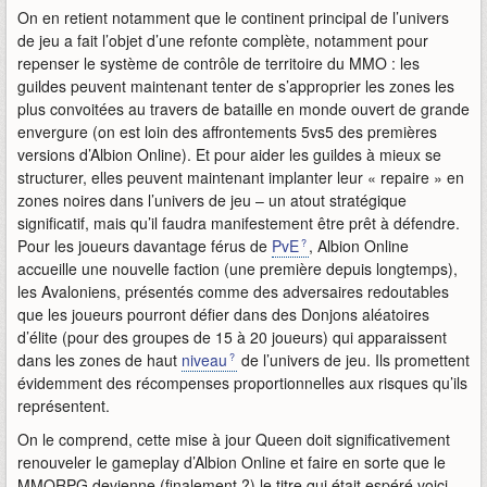
On en retient notamment que le continent principal de l’univers
de jeu a fait l’objet d’une refonte complète, notamment pour
repenser le système de contrôle de territoire du MMO : les
guildes peuvent maintenant tenter de s’approprier les zones les
plus convoitées au travers de bataille en monde ouvert de grande
envergure (on est loin des affrontements 5vs5 des premières
versions d’Albion Online). Et pour aider les guildes à mieux se
structurer, elles peuvent maintenant implanter leur « repaire » en
zones noires dans l’univers de jeu – un atout stratégique
significatif, mais qu’il faudra manifestement être prêt à défendre.
Pour les joueurs davantage férus de
PvE
, Albion Online
accueille une nouvelle faction (une première depuis longtemps),
les Avaloniens, présentés comme des adversaires redoutables
que les joueurs pourront défier dans des Donjons aléatoires
d’élite (pour des groupes de 15 à 20 joueurs) qui apparaissent
dans les zones de haut
niveau
de l’univers de jeu. Ils promettent
évidemment des récompenses proportionnelles aux risques qu’ils
représentent.
On le comprend, cette mise à jour Queen doit significativement
renouveler le gameplay d’Albion Online et faire en sorte que le
MMORPG devienne (finalement ?) le titre qui était espéré voici