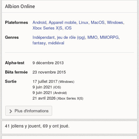
Albion Online
Plateformes
Android
,
Appareil mobile
,
Linux
,
MacOS
,
Windows
,
Xbox Series X|S
,
iOS
Genres
Indépendant
,
jeu de rôle (rpg)
,
MMO
,
MMORPG
,
fantasy
,
médiéval
Alpha-test
9 décembre 2013
Bêta fermée
23 novembre 2015
Sortie
17 juillet 2017
(Windows)
9 juin 2021
(iOS)
9 juin 2021
(Android)
21 avril 2026
(Xbox Series X|S)
Plus d'informations
41 joliens y jouent, 69 y ont joué.