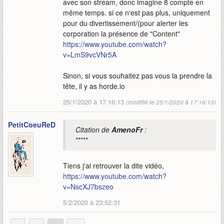
avec son stream, donc imagine 8 compte en
même temps. si ce n'est pas plus, uniquement
pour du divertissement/(pour alerter les
corporation la présence de "Content"
https://www.youtube.com/watch?
v=LmS9vcVNr5A
Sinon, si vous souhaitez pas vous la prendre la
tête, il y as horde.io
25/1/2020 à 17:16:13
(modifié le 25/1/2020 à 17:16:13)
PetitCoeuReD
Citation de
AmenoFr
:
*****
Tiens j'ai retrouver la dite vidéo,
https://www.youtube.com/watch?
v=NscXJ7bszeo
5/2/2020 à 23:52:31