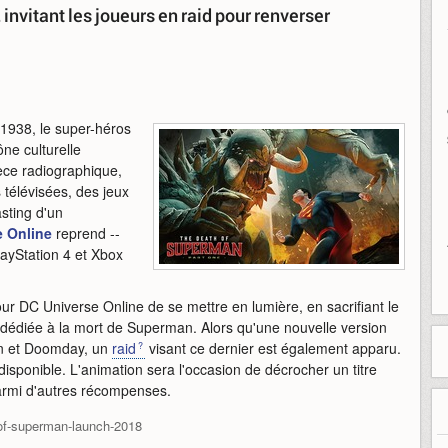
vitant les joueurs en raid pour renverser
 1938, le super-héros
ne culturelle
èce radiographique,
télévisées, des jeux
sting d'un
e Online
reprend --
layStation 4 et Xbox
ur DC Universe Online de se mettre en lumière, en sacrifiant le
r dédiée à la mort de Superman. Alors qu'une nouvelle version
an et Doomday, un
raid
visant ce dernier est également apparu.
isponible. L'animation sera l'occasion de décrocher un titre
parmi d'autres récompenses.
of-superman-launch-2018