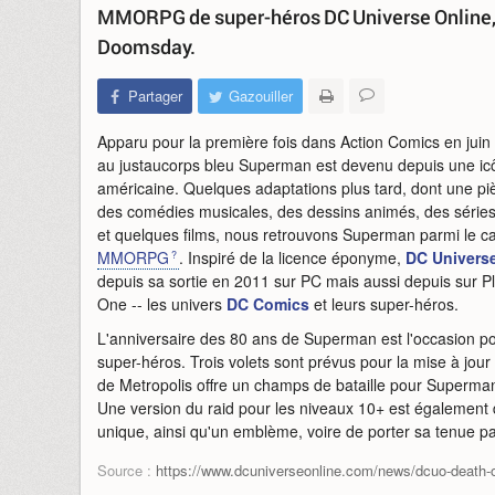
MMORPG de super-héros DC Universe Online, in
Doomsday.
Partager
Gazouiller
Apparu pour la première fois dans Action Comics en juin
au justaucorps bleu Superman est devenu depuis une icô
américaine. Quelques adaptations plus tard, dont une pi
des comédies musicales, des dessins animés, des séries 
et quelques films, nous retrouvons Superman parmi le ca
MMORPG
. Inspiré de la licence éponyme,
DC Univers
depuis sa sortie en 2011 sur PC mais aussi depuis sur P
One -- les univers
DC Comics
et leurs super-héros.
L'anniversaire des 80 ans de Superman est l'occasion po
super-héros. Trois volets sont prévus pour la mise à jou
de Metropolis offre un champs de bataille pour Superm
Une version du raid pour les niveaux 10+ est également d
unique, ainsi qu'un emblème, voire de porter sa tenue 
Source :
https://www.dcuniverseonline.com/news/dcuo-death-