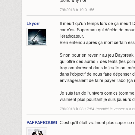
,donc why not
7/6/2018 à 19:01:56
Lkyorr
Il meurt qu'un temps lors de ça meurt D
car c'est Superman qui décide de mourir 
l'éradicateur.
Bien entendu après ça mort certain ess
Sinon pour en revenir au jeu Daybreak 
qui offre des auras + des feats (les 
trop omniprésent dans le jeu ils ont mêm
dans l'objectif de nous faire dépenser d
envisageraient de faire payer l'abo (ç
Je suis fan de l'univers comics (comm
vraiment plus pourtant je suis joueurs 
7/6/2018 à 23:17:54
(modifié le 7/6/2018 à 2
PAFPAFBOUMBOUM
C'est qu'il était vraiment plus super ce