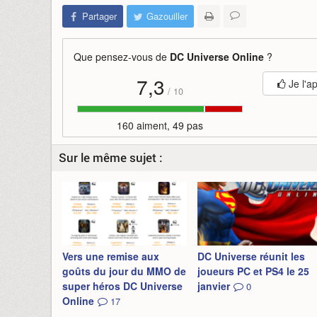
Partager
Gazouiller
Que pensez-vous de
DC Universe Online
?
7,3
Je l'a
/
10
160 aiment, 49 pas
Sur le même sujet :
Vers une remise aux
DC Universe réunit les
goûts du jour du MMO de
joueurs PC et PS4 le 25
super héros DC Universe
janvier
0
Online
17