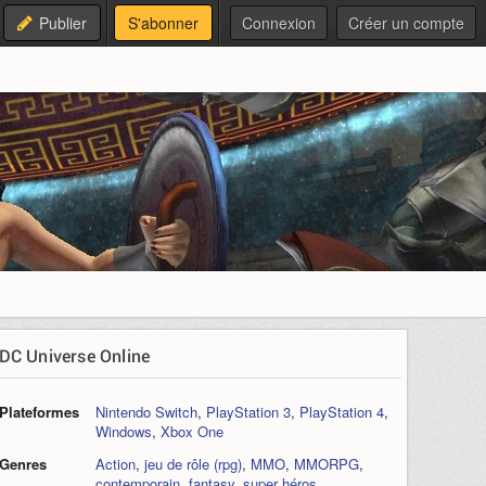
Publier
S'abonner
Connexion
Créer un compte
DC Universe Online
Plateformes
Nintendo Switch
,
PlayStation 3
,
PlayStation 4
,
Windows
,
Xbox One
Genres
Action
,
jeu de rôle (rpg)
,
MMO
,
MMORPG
,
contemporain
,
fantasy
,
super héros