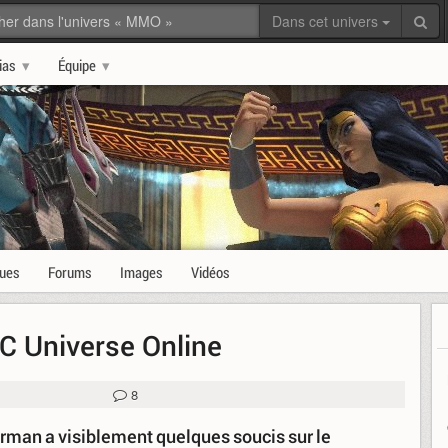
Dans cet univers
ias
Équipe
ques
Forums
Images
Vidéos
C Universe Online
8
erman a visiblement quelques soucis sur le