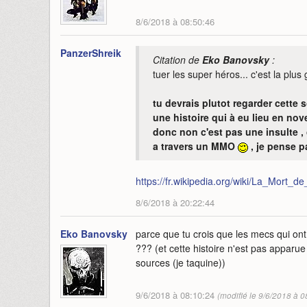
8/6/2018 à 08:50:46
PanzerShreik
Citation de
Eko Banovsky
:
tuer les super héros... c'est la plus
tu devrais plutot regarder cette 
une histoire qui à eu lieu en nov
donc non c'est pas une insulte , 
a travers un MMO
, je pense p
https://fr.wikipedia.org/wiki/La_Mort_
8/6/2018 à 20:22:44
Eko Banovsky
parce que tu crois que les mecs qui ont
??? (et cette histoire n'est pas apparue
sources (je taquine))
9/6/2018 à 08:10:24
(modifié le 9/6/2018 à 0