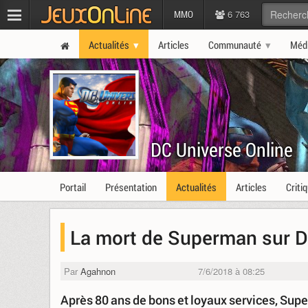
6 763
MMO
Actualités
Articles
Communauté
Méd
DC Universe Online
Portail
Présentation
Actualités
Articles
Criti
La mort de Superman sur D
Par
Agahnon
7/6/2018 à 08:25
Après 80 ans de bons et loyaux services, Sup