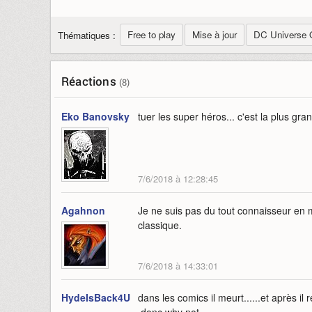
Free to play
Mise à jour
DC Universe 
Thématiques :
Réactions
(8)
Eko Banovsky
tuer les super héros... c'est la plus gra
7/6/2018 à 12:28:45
Agahnon
Je ne suis pas du tout connaisseur en 
classique.
7/6/2018 à 14:33:01
HydeIsBack4UBitch
dans les comics il meurt......et après 